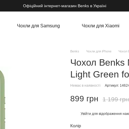
Офіційний інтернет-магазин Benks в Україні
Чохли для Samsung
Чохли для Xiaomi
Benks
Чохли для iPhone
Чохол B
Чохол Benks M
Light Green f
Немає в наявності
Артикул: 1462
899 грн
1 199 грн
Увійти
для відображення нак
%
Колір