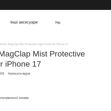
Інші аксесуари
Укр
enks MagClap Mist Protective Light Green for iPhone 17
agClap Mist Protective
or iPhone 17
459
Написати відгук
опичувальної знижки