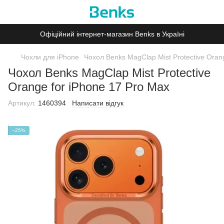
Офіційний інтернет-магазин Benks в Україні
Чохли для iPhone
Чохол Benks MagClap Mist Protective Oran
Чохол Benks MagClap Mist Protective
Orange for iPhone 17 Pro Max
Артикул:
1460394
Написати відгук
−25%