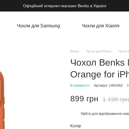
Офіційний інтернет-магазин Benks в Україні
Чохли для Samsung
Чохли для Xiaomi
Benks
Чохли для iPhone
Чохол B
Чохол Benks M
Orange for iP
В наявності
Артикул: 1462462
Н
899 грн
1 199 грн
Увійти
для відображення нак
%
Колір