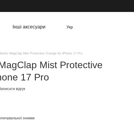
Інші аксесуари
Укр
enks MagClap Mist Protective Orange for iPhone 17 Pro
agClap Mist Protective
hone 17 Pro
аписати відгук
опичувальної знижки