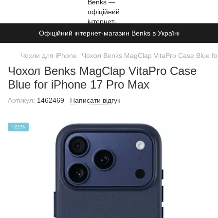
Офіційний інтернет-магазин Benks в Україні
Чохли для iPhone
Чохол Benks MagClap VitaPro Case Blue fo
Чохол Benks MagClap VitaPro Case
Blue for iPhone 17 Pro Max
Артикул:
1462469
Написати відгук
−21%