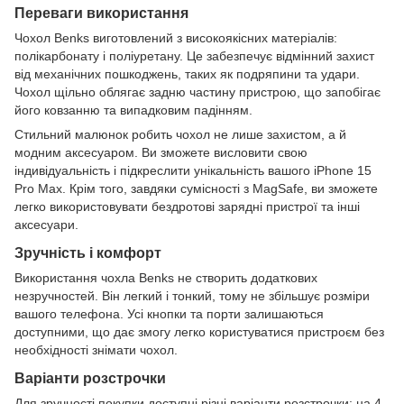
Переваги використання
Чохол Benks виготовлений з високоякісних матеріалів:
полікарбонату і поліуретану. Це забезпечує відмінний захист
від механічних пошкоджень, таких як подряпини та удари.
Чохол щільно облягає задню частину пристрою, що запобігає
його ковзанню та випадковим падінням.
Стильний малюнок робить чохол не лише захистом, а й
модним аксесуаром. Ви зможете висловити свою
індивідуальність і підкреслити унікальність вашого iPhone 15
Pro Max. Крім того, завдяки сумісності з MagSafe, ви зможете
легко використовувати бездротові зарядні пристрої та інші
аксесуари.
Зручність і комфорт
Використання чохла Benks не створить додаткових
незручностей. Він легкий і тонкий, тому не збільшує розміри
вашого телефона. Усі кнопки та порти залишаються
доступними, що дає змогу легко користуватися пристроєм без
необхідності знімати чохол.
Варіанти розстрочки
Для зручності покупки доступні різні варіанти розстрочки: на 4,