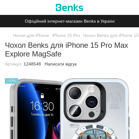
Офіційний інтернет-магазин Benks в Україні
Чохли для iPhone
iPhone 15 Pro
Чохол Benks для iPhone 15
Чохол Benks для iPhone 15 Pro Max
Explore MagSafe
Артикул:
1248548
Написати відгук
−17%