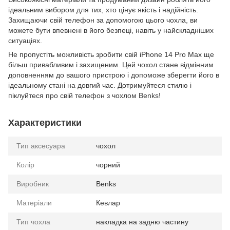
ідеальним вибором для тих, хто цінує якість і надійність.
Захищаючи свій телефон за допомогою цього чохла, ви
можете бути впевнені в його безпеці, навіть у найскладніших
ситуаціях.
Не пропустіть можливість зробити свій iPhone 14 Pro Max ще
більш привабливим і захищеним. Цей чохол стане відмінним
доповненням до вашого пристрою і допоможе зберегти його в
ідеальному стані на довгий час. Дотримуйтеся стилю і
піклуйтеся про свій телефон з чохлом Benks!
Характеристики
Тип аксесуара
чохол
Колір
чорний
Виробник
Benks
Матеріали
Кевлар
Тип чохла
накладка на задню частину