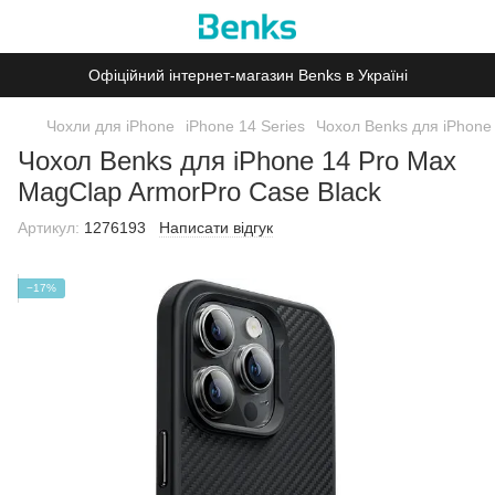
Офіційний інтернет-магазин Benks в Україні
Чохли для iPhone
iPhone 14 Series
Чохол Benks для iPhone
Чохол Benks для iPhone 14 Pro Max
MagClap ArmorPro Case Black
Артикул:
1276193
Написати відгук
−17%