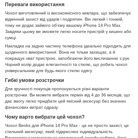
Переваги використання
Чохол виготовлений із високоякісного кевлара, що забезпечує
відмінний захист від ударів і подряпин. Він легкий і тонкий,
тому не додає зайвого об'єму вашому iPhone 14 Pro Max.
Завдяки цьому ви зможете легко носити пристрій у кишені або
сумці.
Накладка на задню частину телефона ідеально підходить для
щоденного використання. Вона не тільки захищає, а й
покращує хват пристрою, запобігаючи його вислизанню з рук.
Чорний колір додає елегантності та стилю, що робить чохол
універсальним для будь-якого стилю одягу.
Гибкі умови розстрочки
Для зручності покупців пропонуються різні варіанти
розстрочки. Ви можете вибрати термін від 4 до 36 місяців, що
дає змогу легко придбати цей якісний аксесуар без значних
фінансових витрат одразу.
Чому варто вибрати цей чохол?
Чохол Benks для iPhone 14 Pro Max - це не просто захист, це
стильний аксесуар, який підкреслює індивідуальність.
Високоякісні матеріали та продуманий дизайн роблять його