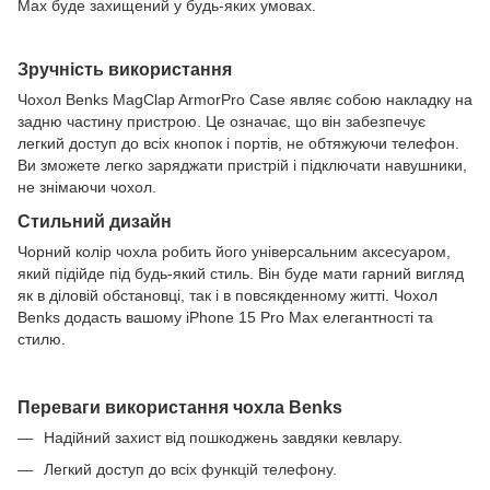
Max буде захищений у будь-яких умовах.
Зручність використання
Чохол Benks MagClap ArmorPro Case являє собою накладку на
задню частину пристрою. Це означає, що він забезпечує
легкий доступ до всіх кнопок і портів, не обтяжуючи телефон.
Ви зможете легко заряджати пристрій і підключати навушники,
не знімаючи чохол.
Стильний дизайн
Чорний колір чохла робить його універсальним аксесуаром,
який підійде під будь-який стиль. Він буде мати гарний вигляд
як в діловій обстановці, так і в повсякденному житті. Чохол
Benks додасть вашому iPhone 15 Pro Max елегантності та
стилю.
Переваги використання чохла Benks
Надійний захист від пошкоджень завдяки кевлару.
Легкий доступ до всіх функцій телефону.