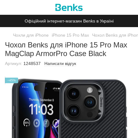
Офіційний інтернет-магазин Benks в Україні
Чохли для iPhone
iPhone 15 Pro Max
Чохол Benks для iPho
Чохол Benks для iPhone 15 Pro Max
MagClap ArmorPro Case Black
Артикул:
1248537
Написати відгук
−45%