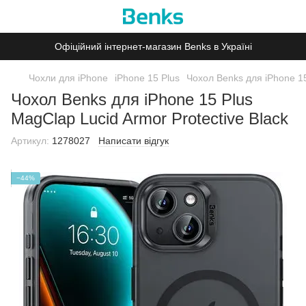
Офіційний інтернет-магазин Benks в Україні
Чохли для iPhone
iPhone 15 Plus
Чохол Benks для iPhone 15
Чохол Benks для iPhone 15 Plus
MagClap Lucid Armor Protective Black
Артикул:
1278027
Написати відгук
−44%