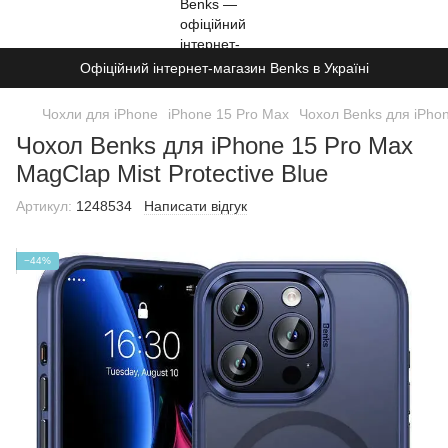
Офіційний інтернет-магазин Benks в Україні
Чохли для iPhone
iPhone 15 Pro Max
Чохол Benks для iPhon
Чохол Benks для iPhone 15 Pro Max
MagClap Mist Protective Blue
Артикул:
1248534
Написати відгук
−44%