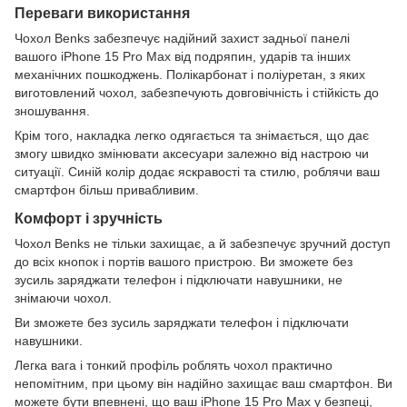
Переваги використання
Чохол Benks забезпечує надійний захист задньої панелі
вашого iPhone 15 Pro Max від подряпин, ударів та інших
механічних пошкоджень. Полікарбонат і поліуретан, з яких
виготовлений чохол, забезпечують довговічність і стійкість до
зношування.
Крім того, накладка легко одягається та знімається, що дає
змогу швидко змінювати аксесуари залежно від настрою чи
ситуації. Синій колір додає яскравості та стилю, роблячи ваш
смартфон більш привабливим.
Комфорт і зручність
Чохол Benks не тільки захищає, а й забезпечує зручний доступ
до всіх кнопок і портів вашого пристрою. Ви зможете без
зусиль заряджати телефон і підключати навушники, не
знімаючи чохол.
Ви зможете без зусиль заряджати телефон і підключати
навушники.
Легка вага і тонкий профіль роблять чохол практично
непомітним, при цьому він надійно захищає ваш смартфон. Ви
можете бути впевнені, що ваш iPhone 15 Pro Max у безпеці,