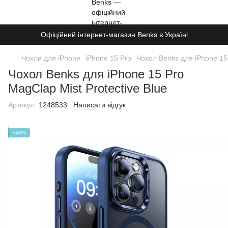
Офіційний інтернет-магазин Benks в Україні
Чохли для iPhone
iPhone 15 Pro
Чохол Benks для iPhone 15 
Чохол Benks для iPhone 15 Pro
MagClap Mist Protective Blue
Артикул:
1248533
Написати відгук
−44%