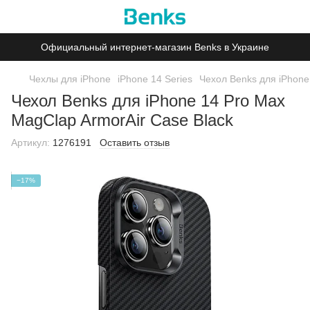
Официальный интернет-магазин Benks в Украине
Чехлы для iPhone
iPhone 14 Series
Чехол Benks для iPhone
Чехол Benks для iPhone 14 Pro Max
MagClap ArmorAir Case Black
Артикул:
1276191
Оставить отзыв
−17%