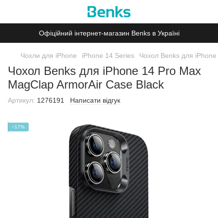
Офіційний інтернет-магазин Benks в Україні
Чохли для iPhone
iPhone 14 Series
Чохол Benks для iPhone
Чохол Benks для iPhone 14 Pro Max
MagClap ArmorAir Case Black
Артикул:
1276191
Написати відгук
−17%