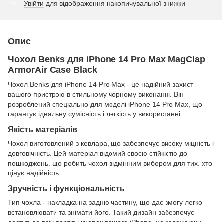
Увійти
для відображення накопичувальної знижки
%
Опис
Чохол Benks для iPhone 14 Pro Max MagClap
ArmorAir Case Black
Чохол Benks для iPhone 14 Pro Max - це надійний захист
вашого пристрою в стильному чорному виконанні. Він
розроблений спеціально для моделі iPhone 14 Pro Max, що
гарантує ідеальну сумісність і легкість у використанні.
Якість матеріалів
Чохол виготовлений з кевлара, що забезпечує високу міцність і
довговічність. Цей матеріал відомий своєю стійкістю до
пошкоджень, що робить чохол відмінним вибором для тих, хто
цінує надійність.
Зручність і функціональність
Тип чохла - накладка на задню частину, що дає змогу легко
встановлювати та знімати його. Такий дизайн забезпечує
доступ до всіх портів і кнопок вашого iPhone, не заважаючи