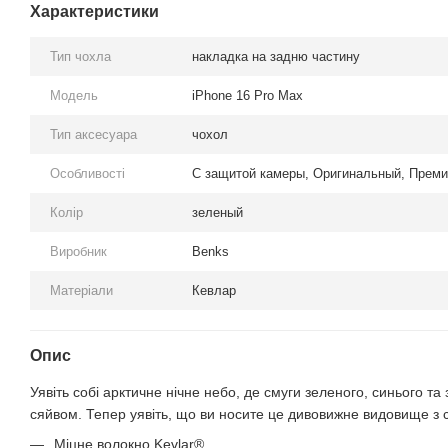
Характеристики
Тип чохла
накладка на задню частину
Модель
iPhone 16 Pro Max
Тип аксесуара
чохол
Особливості
С защитой камеры, Оригинальный, Преми
Колір
зеленый
Виробник
Benks
Матеріали
Кевлар
Опис
Уявіть собі арктичне нічне небо, де смуги зеленого, синього 
сяйвом. Тепер уявіть, що ви носите це дивовижне видовище з с
Міцне волокно Kevlar®