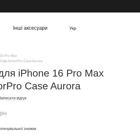
Інші аксесуари
Укр
 16 Pro Max
Clap ArmorPro Case Aurora
для iPhone 16 Pro Max
rPro Case Aurora
аписати відгук
грн
опичувальної знижки