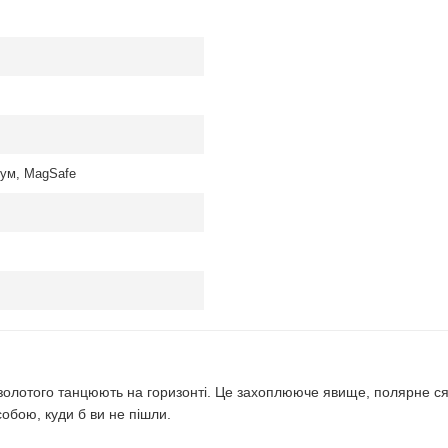
ум, MagSafe
та золотого танцюють на горизонті. Це захоплююче явище, полярне с
обою, куди б ви не пішли.