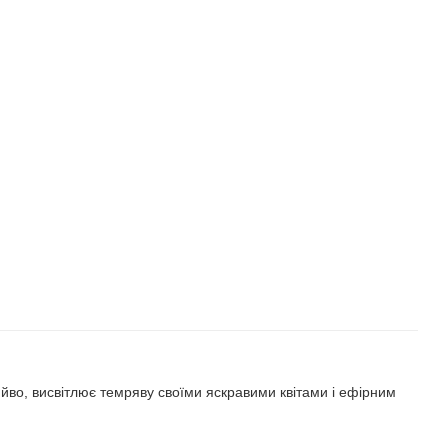
яйво, висвітлює темряву своїми яскравими квітами і ефірним