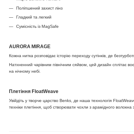
Поліпшений захист лінз
Гладкий та легкий
Сумісність із MagSafe
AURORA MIRAGE
Кожна нитка розповідає історію переходу сутінків, де безтурбо
Натхненний чарівним північним сяйвом, цей дизайн сплітає воє
на нічному небі.
Плетіння FloatWeave
Увійдіть у творче царство Benks, де наша технологія FloatWea
техніки плетіння, щоб створювати чохли з арамідного волокна 