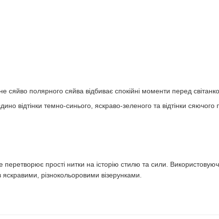
тне сяйво полярного сяйва відбиває спокійні моменти перед світанк
дино відтінки темно-синього, яскраво-зеленого та відтінки сяючог
ve перетворює прості нитки на історію стилю та сили. Використовую
з яскравими, різнокольоровими візерунками.