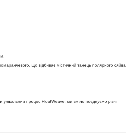
ом.
о помаранчевого, що відбиває містичний танець полярного сяйва
чи унікальний процес FloatWeave, ми вміло поєднуємо різні