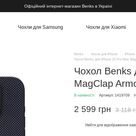
Офіційний інтернет-магазин Benks в Україні
Чохли для Samsung
Чохли для Xiaomi
Benks
Чохли для iPhone
iPhone
Чохол Benks для iPhone 16 Pro Max Mag
Чохол Benks 
MagClap Armo
В наявності
Артикул: 1419709
Н
2 599 грн
3 118 
Увійти
для відображення нак
%