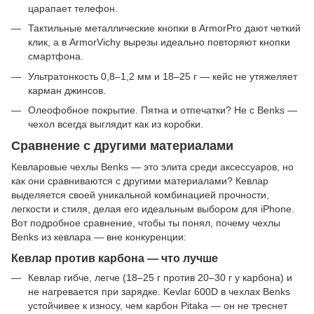
царапает телефон.
Тактильные металлические кнопки в ArmorPro дают четкий
клик, а в ArmorVichy вырезы идеально повторяют кнопки
смартфона.
Ультратонкость 0,8–1,2 мм и 18–25 г — кейс не утяжеляет
карман джинсов.
Олеофобное покрытие. Пятна и отпечатки? Не с Benks —
чехол всегда выглядит как из коробки.
Сравнение с другими материалами
Кевларовые чехлы Benks — это элита среди аксессуаров, но
как они сравниваются с другими материалами? Кевлар
выделяется своей уникальной комбинацией прочности,
легкости и стиля, делая его идеальным выбором для iPhone.
Вот подробное сравнение, чтобы ты понял, почему чехлы
Benks из кевлара — вне конкуренции:
Кевлар против карбона — что лучше
Кевлар гибче, легче (18–25 г против 20–30 г у карбона) и
не нагревается при зарядке. Kevlar 600D в чехлах Benks
устойчивее к износу, чем карбон Pitaka — он не треснет