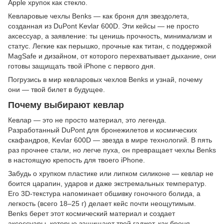
Apple хрупок как стекло.
Кевларовые чехлы Benks — как броня для звездолета,
созданная из DuPont Kevlar 600D. Эти кейсы — не просто
аксессуар, а заявление: ты ценишь прочность, минимализм и
статус. Легкие как перышко, прочные как титан, с поддержкой
MagSafe и дизайном, от которого перехватывает дыхание, они
готовы защищать твой iPhone с первого дня.
Погрузись в мир кевларовых чехлов Benks и узнай, почему
они — твой билет в будущее.
Почему выбирают кевлар
Кевлар — это не просто материал, это легенда.
Разработанный DuPont для бронежилетов и космических
скафандров, Kevlar 600D — звезда в мире технологий. В пять
раз прочнее стали, но легче пуха, он превращает чехлы Benks
в настоящую крепость для твоего iPhone.
Забудь о хрупком пластике или липком силиконе — кевлар не
боится царапин, ударов и даже экстремальных температур.
Его 3D-текстура напоминает обшивку гоночного болида, а
легкость (всего 18–25 г) делает кейс почти неощутимым.
Benks берет этот космический материал и создает
аксессуары, которые защищают твой гаджет, как броня