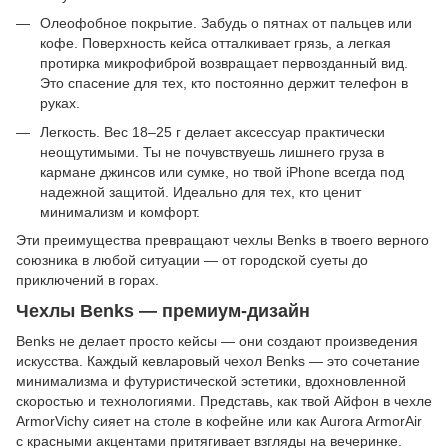
Олеофобное покрытие. Забудь о пятнах от пальцев или
кофе. Поверхность кейса отталкивает грязь, а легкая
протирка микрофиброй возвращает первозданный вид.
Это спасение для тех, кто постоянно держит телефон в
руках.
Легкость. Вес 18–25 г делает аксессуар практически
неощутимыми. Ты не почувствуешь лишнего груза в
кармане джинсов или сумке, но твой iPhone всегда под
надежной защитой. Идеально для тех, кто ценит
минимализм и комфорт.
Эти преимущества превращают чехлы Benks в твоего верного
союзника в любой ситуации — от городской суеты до
приключений в горах.
Чехлы Benks — премиум-дизайн
Benks не делает просто кейсы — они создают произведения
искусства. Каждый кевларовый чехол Benks — это сочетание
минимализма и футуристической эстетики, вдохновленной
скоростью и технологиями. Представь, как твой Айфон в чехле
ArmorVichy сияет на столе в кофейне или как Aurora ArmorAir
с красными акцентами притягивает взгляды на вечеринке.