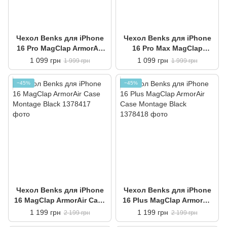
Чехол Benks для iPhone
Чехол Benks для iPhone
16 Pro MagClap ArmorAir
16 Pro Max MagClap
Case Black
ArmorAir Case Black
1 099 грн
1 099 грн
1 999 грн
1 999 грн
−45%
−45%
Чехол Benks для iPhone
Чехол Benks для iPhone
16 MagClap ArmorAir Case
16 Plus MagClap ArmorAir
Montage Black
Case Montage Black
1 199 грн
1 199 грн
2 199 грн
2 199 грн