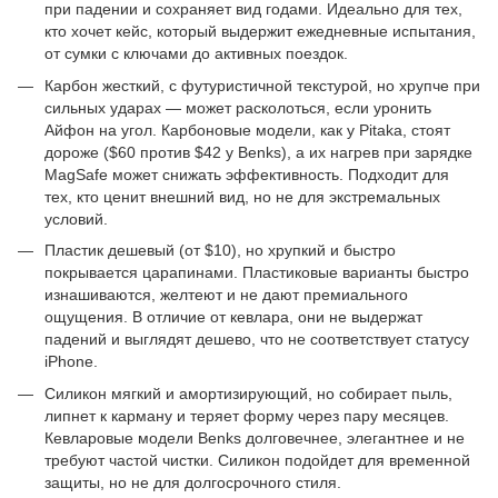
при падении и сохраняет вид годами. Идеально для тех,
кто хочет кейс, который выдержит ежедневные испытания,
от сумки с ключами до активных поездок.
Карбон жесткий, с футуристичной текстурой, но хрупче при
сильных ударах — может расколоться, если уронить
Айфон на угол. Карбоновые модели, как у Pitaka, стоят
дороже ($60 против $42 у Benks), а их нагрев при зарядке
MagSafe может снижать эффективность. Подходит для
тех, кто ценит внешний вид, но не для экстремальных
условий.
Пластик дешевый (от $10), но хрупкий и быстро
покрывается царапинами. Пластиковые варианты быстро
изнашиваются, желтеют и не дают премиального
ощущения. В отличие от кевлара, они не выдержат
падений и выглядят дешево, что не соответствует статусу
iPhone.
Силикон мягкий и амортизирующий, но собирает пыль,
липнет к карману и теряет форму через пару месяцев.
Кевларовые модели Benks долговечнее, элегантнее и не
требуют частой чистки. Силикон подойдет для временной
защиты, но не для долгосрочного стиля.