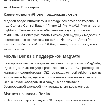
iPhone 14, 14 Plus, 14 Pro, 14 Pro Max;
iPhone 13 и старше.
Какие модели iPhone поддерживаются
Модели вроде ArmorVichy и Montage ArmorAir адаптированы
под Camera Control Button (iPhone 15 Pro Max/16 Pro) и порты
Lightning. Точные вырезы обеспечивают доступ ко всем
функциям, а Benks уже готовит чехлы для будущих моделей с
возможностью предзаказа на сайте. Например, ArmorPro
идеально облегает iPhone 16 Pro, защищая его камеру и не
мешая съемке.
Чехлы Benks с поддержкой MagSafe
Кевларовые чехлы бренда — это твой пропуск в мир MagSafe,
где зарядка и аксессуары работают как магия. Сверхмощные
магниты и сертификация Qi2 превращают твой Айфон в центр
экосистемы Apple, где все подключается мгновенно. Бери у
Benks чехол кевларовый и забудь о проблемах с
беспроводной зарядкой или ненадежным креплением.
Магниты в чехлах Benks
Кейсы из кевлара оснащены 36 сверхмощными магнитами,
обеспечивающими безупречную совместимость с MagSafe.