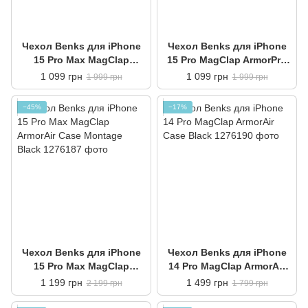
Чехол Benks для iPhone
Чехол Benks для iPhone
15 Pro Max MagClap
15 Pro MagClap ArmorPro
ArmorPro Case Black
Case Black
1 099 грн
1 099 грн
1 999 грн
1 999 грн
−45%
−17%
Чехол Benks для iPhone
Чехол Benks для iPhone
15 Pro Max MagClap
14 Pro MagClap ArmorAir
ArmorAir Case Montage
Case Black
1 199 грн
1 499 грн
2 199 грн
1 799 грн
Black