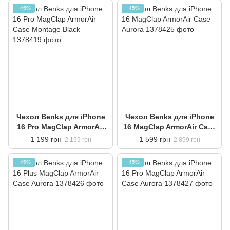
−45%
−45%
Чехол Benks для iPhone
Чехол Benks для iPhone
16 Pro MagClap ArmorAir
16 MagClap ArmorAir Case
Case Montage Black
Aurora
1 199 грн
1 599 грн
2 199 грн
2 899 грн
−45%
−45%