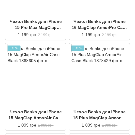
Чехол Benks для iPhone
Чехол Benks для iPhone
15 Pro Max MagClap
16 MagClap ArmorPro Case
ArmorPro Case Montage
Montage Black
1 199 грн
1 199 грн
2 199 грн
2 199 грн
Black
−45%
−45%
Чехол Benks для iPhone
Чехол Benks для iPhone
15 MagClap ArmorAir Case
15 Plus MagClap ArmorAir
Black
Case Black
1 099 грн
1 099 грн
1 999 грн
1 999 грн