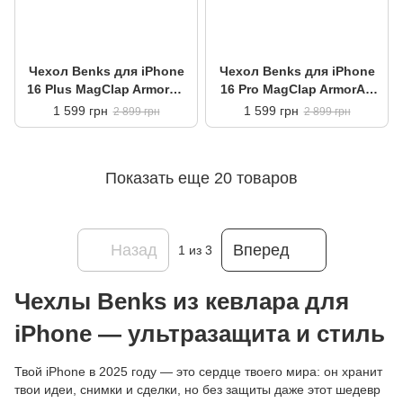
Чехол Benks для iPhone
Чехол Benks для iPhone
16 Plus MagClap ArmorAir
16 Pro MagClap ArmorAir
Case Aurora
Case Aurora
1 599 грн
1 599 грн
2 899 грн
2 899 грн
Показать еще 20 товаров
Назад
Вперед
1
из 3
Чехлы Benks из кевлара для
iPhone — ультразащита и стиль
Твой iPhone в 2025 году — это сердце твоего мира: он хранит
твои идеи, снимки и сделки, но без защиты даже этот шедевр