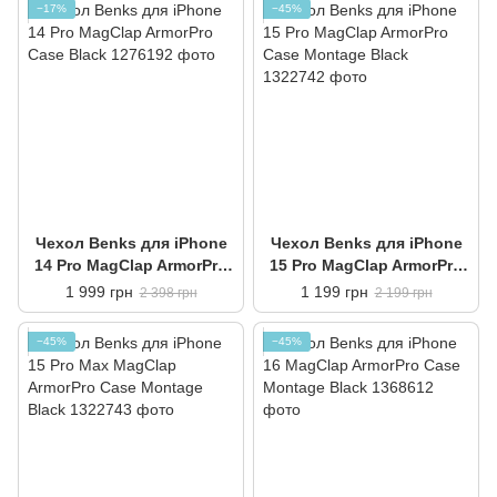
−17%
−45%
Чехол Benks для iPhone
Чехол Benks для iPhone
14 Pro MagClap ArmorPro
15 Pro MagClap ArmorPro
Case Black
Case Montage Black
1 999 грн
1 199 грн
2 398 грн
2 199 грн
−45%
−45%