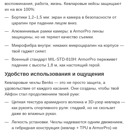
воспоминания, работа, жизнь. Кевларовые кейсы защищают
их на все 100%:
Бортики 1,2–1,5 мм: экран и камера в безопасности от
царапин при падении лицом вниз.
Алюминиевые рамки камеры: в ArmorPro линзы
защищены, но не теряют качество съемки.
Микрофибра внутри: никаких микроцарапин на корпусе —
твой гаджет сияет.
Военный стандарт MIL-STD-810H: ArmorPro переживет
падение с высоты 1,8 м, как настоящий герой.
Удобство использования и ощущения
Кевларовые чехлы Benks — это не просто защита, а
удовольствие от каждого касания. Они созданы, чтобы твой
Айфон стал продолжением твоей руки:
Цепкая текстура арамидного волокна и 3D-узор кевлара —
как рукоять спортивного руля: гладкий, но не скользит
даже во влажных руках.
Легкость установки. Чехлы надеваются одним движением,
а гибридная конструкция (кевлар + TPU в ArmorPro) не